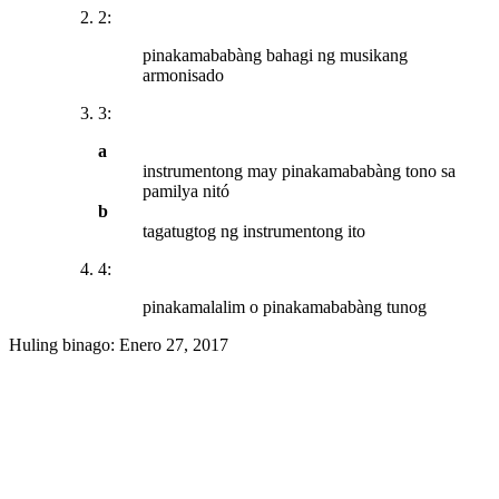
2:
pinakamababàng bahagi ng musikang
armonisado
3:
a
instrumentong may pinakamababàng tono sa
pamilya nitó
b
tagatugtog ng instrumentong ito
4:
pinakamalalim o pinakamababàng tunog
Huling binago:
Enero 27, 2017