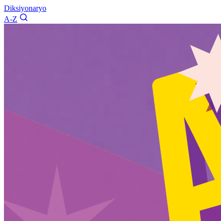
Diksiyonaryo
A-Z