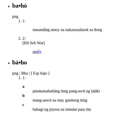
ba•hò
png
1:
masamâng amoy na nakasusulasok sa ilong
2:
[Hil Seb War]
amóy
bá•ho
png
|
Mus
|
[ Esp bajo ]
1:
a
pinakamababàng tinig pang-awit ng laláki
b
mang-aawit na may ganitong tinig
c
bahagi ng piyesa na isinulat para rito