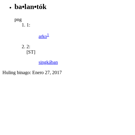
ba•lan•tók
png
1:
1
arko
2:
[ST]
singkában
Huling binago:
Enero 27, 2017