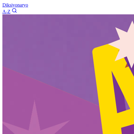
Diksiyonaryo
A-Z