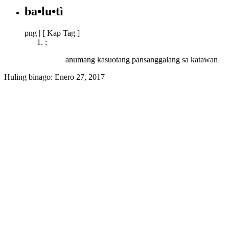
ba•lu•tì
png
|
[ Kap Tag ]
:
anumang kasuotang pansanggalang sa katawan
Huling binago:
Enero 27, 2017