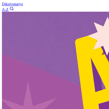
Diksiyonaryo
A-Z