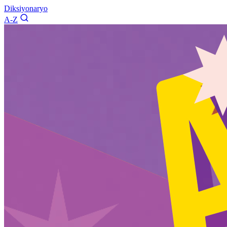
Diksiyonaryo
A-Z