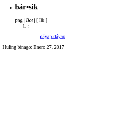
bár•sik
png
|
Bot
|
[ Ilk ]
:
dáyap-dáyap
Huling binago:
Enero 27, 2017