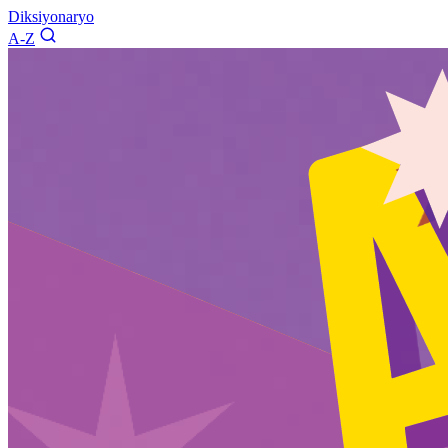
Diksiyonaryo
A-Z