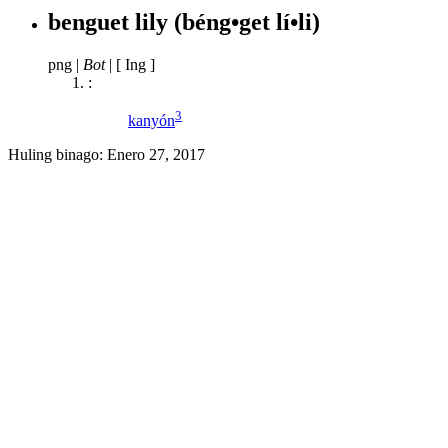
benguet lily
(béng•get lí•li)
png
|
Bot
|
[ Ing ]
:
3
kanyón
Huling binago:
Enero 27, 2017