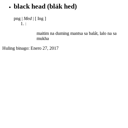
black head
(blák hed)
png
|
Med
|
[ Ing ]
:
maitim na duming mantsa sa balát, lalo na sa
mukha
Huling binago:
Enero 27, 2017