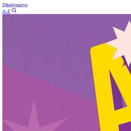
Diksiyonaryo
A-Z