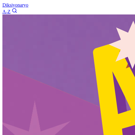
Diksiyonaryo
A-Z