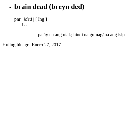
brain dead
(breyn ded)
pnr
|
Med
|
[ Ing ]
:
patáy na ang utak; hindi na gumagána ang isip
Huling binago:
Enero 27, 2017