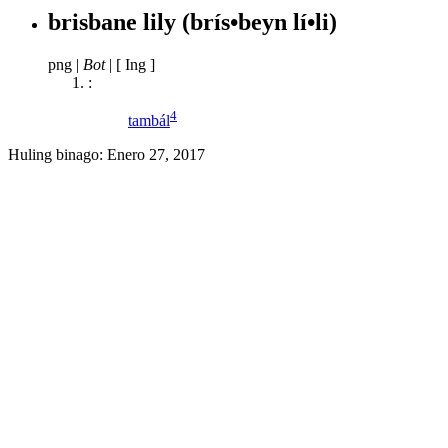
brisbane lily
(brís•beyn lí•li)
png
|
Bot
|
[ Ing ]
:
4
tambál
Huling binago:
Enero 27, 2017