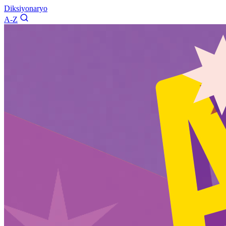
Diksiyonaryo
A-Z