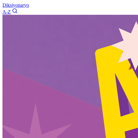
Diksiyonaryo
A-Z