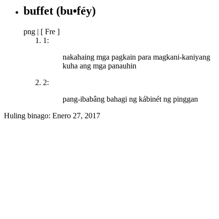
buffet
(bu•féy)
png
|
[ Fre ]
1:
nakahaing mga pagkain para magkani-kaniyang
kuha ang mga panauhin
2:
pang-ibabâng bahagi ng kábinét ng pinggan
Huling binago:
Enero 27, 2017