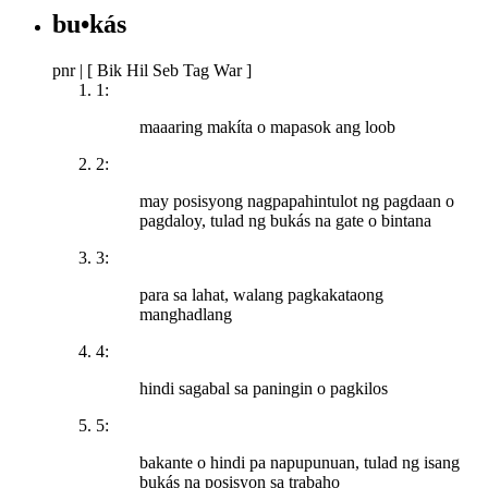
bu•kás
pnr
|
[ Bik Hil Seb Tag War ]
1:
maaaring makíta o mapasok ang loob
2:
may posisyong nagpapahintulot ng pagdaan o
pagdaloy, tulad ng bukás na gate o bintana
3:
para sa lahat, walang pagkakataong
manghadlang
4:
hindi sagabal sa paningin o pagkilos
5:
bakante o hindi pa napupunuan, tulad ng isang
bukás na posisyon sa trabaho