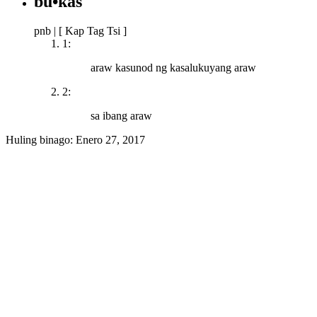
bú•kas
pnb
|
[ Kap Tag Tsi ]
1:
araw kasunod ng kasalukuyang araw
2:
sa ibang araw
Huling binago:
Enero 27, 2017