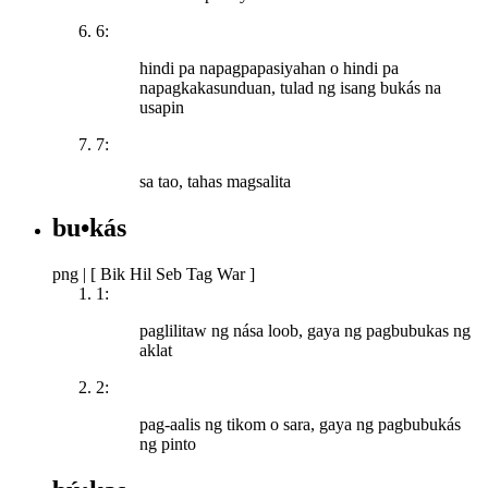
6:
hindi pa napagpapasiyahan o hindi pa
napagkakasunduan, tulad ng isang bukás na
usapin
7:
sa tao, tahas magsalita
bu•kás
png
|
[ Bik Hil Seb Tag War ]
1:
paglilitaw ng nása loob, gaya ng pagbubukas ng
aklat
2:
pag-aalis ng tikom o sara, gaya ng pagbubukás
ng pinto