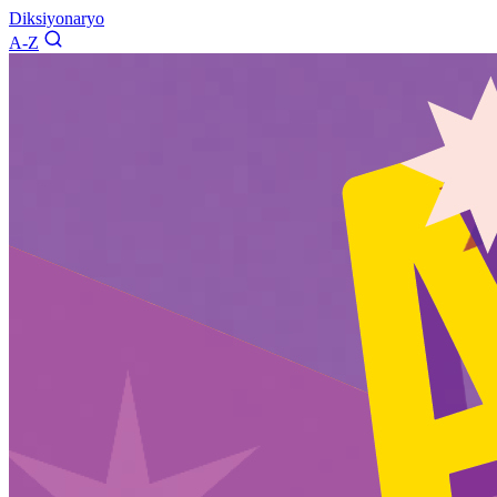
Diksiyonaryo
A-Z