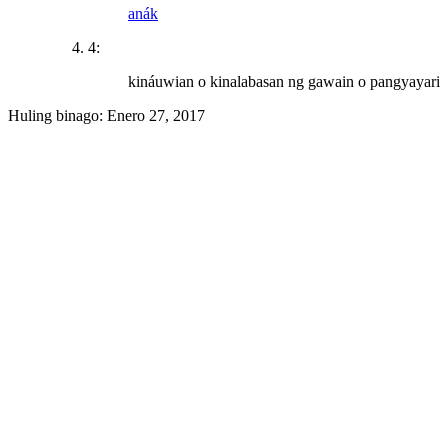
anák
4:
kináuwian o kinalabasan ng gawain o pangyayari
Huling binago:
Enero 27, 2017