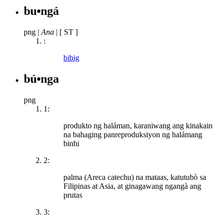
bu•ngá
png
|
Ana
|
[ ST ]
:
bibig
bú•nga
png
1:
produkto ng haláman, karaniwang ang kinakain
na bahaging panreproduksiyon ng halámang
binhi
2:
palma (Areca catechu) na mataas, katutubò sa
Filipinas at Asia, at ginagawang ngangà ang
prutas
3: