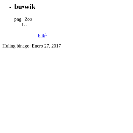
bu•wík
png
|
Zoo
:
1
biík
Huling binago:
Enero 27, 2017