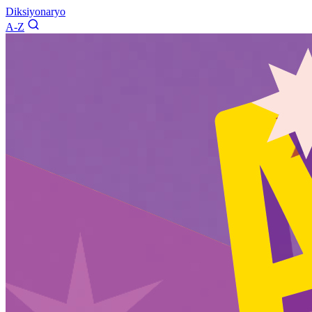
Diksiyonaryo
A-Z