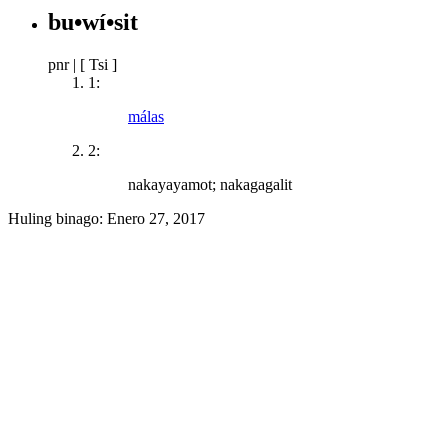
bu•wí•sit
pnr
|
[ Tsi ]
1:
málas
2:
nakayayamot; nakagagalit
Huling binago:
Enero 27, 2017