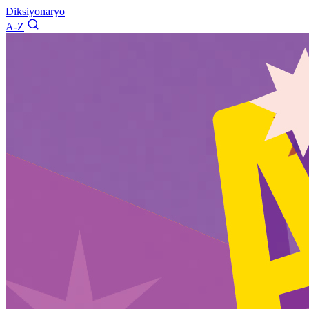
Diksiyonaryo
A-Z