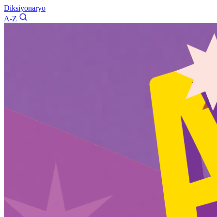
Diksiyonaryo
A-Z