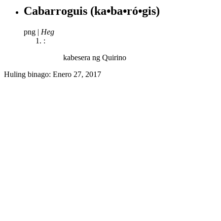
Cabarroguis
(ka•ba•ró•gis)
png
|
Heg
:
kabesera ng Quirino
Huling binago:
Enero 27, 2017