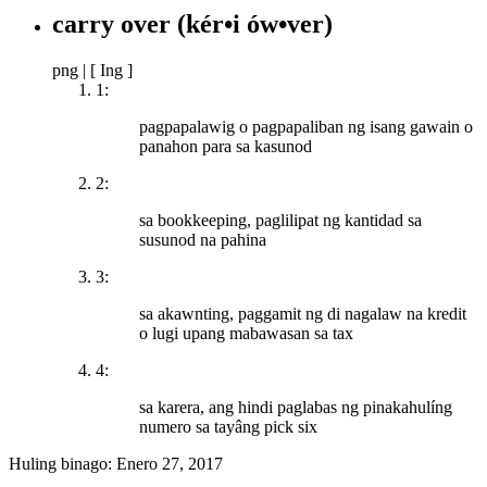
carry over
(kér•i ów•ver)
png
|
[ Ing ]
1:
pagpapalawig o pagpapaliban ng isang gawain o
panahon para sa kasunod
2:
sa bookkeeping, paglilipat ng kantidad sa
susunod na pahina
3:
sa akawnting, paggamit ng di nagalaw na kredit
o lugi upang mabawasan sa tax
4:
sa karera, ang hindi paglabas ng pinakahulíng
numero sa tayâng pick six
Huling binago:
Enero 27, 2017