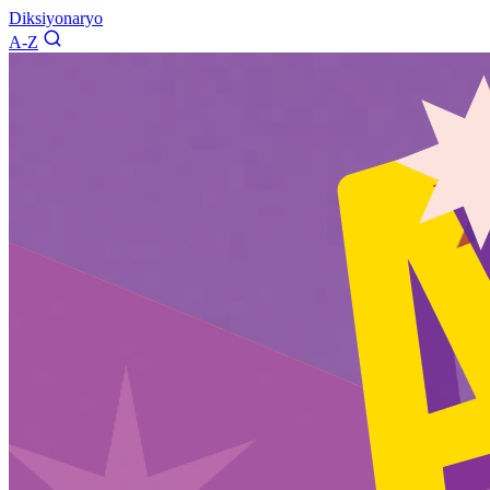
Diksiyonaryo
A-Z