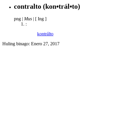
contralto
(kon•trál•to)
png
|
Mus
|
[ Ing ]
:
kontrálto
Huling binago:
Enero 27, 2017