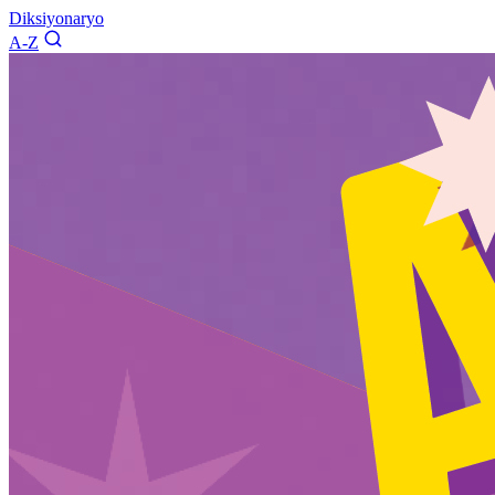
Diksiyonaryo
A-Z