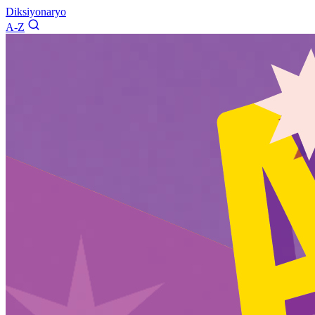
Diksiyonaryo
A-Z