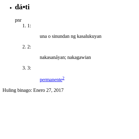
dá•ti
pnr
1:
una o sinundan ng kasalukuyan
2:
nakasanáyan; nakagawian
3:
2
permanente
Huling binago:
Enero 27, 2017