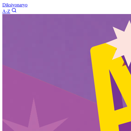
Diksiyonaryo
A-Z