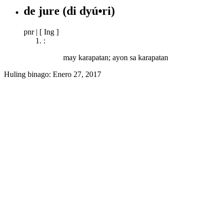
de jure
(di dyú•ri)
pnr
|
[ Ing ]
:
may karapatan; ayon sa karapatan
Huling binago:
Enero 27, 2017