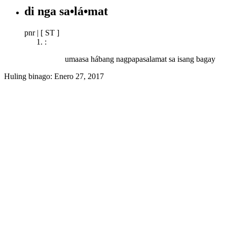
di nga sa•lá•mat
pnr
|
[ ST ]
:
umaasa hábang nagpapasalamat sa isang bagay
Huling binago:
Enero 27, 2017