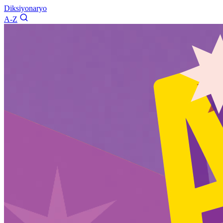
Diksiyonaryo
A-Z