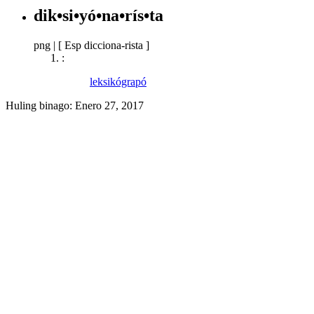
dik•si•yó•na•rís•ta
png
|
[ Esp dicciona-rista ]
:
leksikógrapó
Huling binago:
Enero 27, 2017