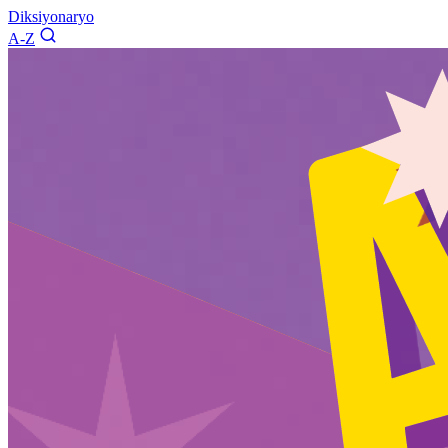
Diksiyonaryo
A-Z