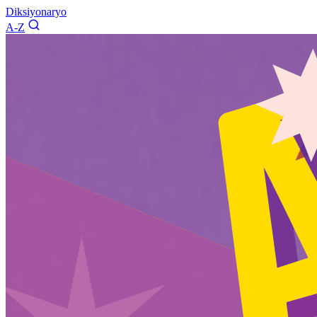
Diksiyonaryo
A-Z