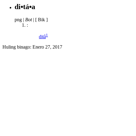
di•tá•a
png
|
Bot
|
[ Bik ]
:
1
ditâ
Huling binago:
Enero 27, 2017