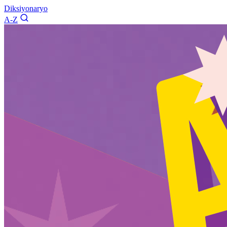
Diksiyonaryo
A-Z