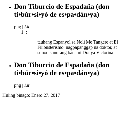
Don Tiburcio de Espadaña
(don
ti•búr•si•yó de es•pa•dán•ya)
png
|
Lit
:
tauhang Espanyol sa Noli Me Tangere at El
Filibusterismo, nagpapanggap na doktor, at
sunod sunurang bána ni Donya Victorina
Don Tiburcio de Espadaña
(don
ti•búr•si•yó de es•pa•dán•ya)
png
|
Lit
Huling binago:
Enero 27, 2017