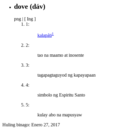
dove
(dáv)
png
|
[ Ing ]
1:
1
kalapáti
2:
tao na maamo at inosente
3:
tagapagtaguyod ng kapayapaan
4:
simbolo ng Espiritu Santo
5:
kulay abo na mapusyaw
Huling binago:
Enero 27, 2017