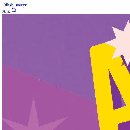
Diksiyonaryo
A-Z