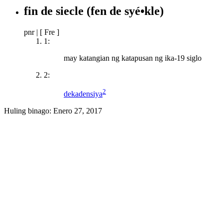
fin de siecle
(fen de syé•kle)
pnr
|
[ Fre ]
1:
may katangian ng katapusan ng ika-19 siglo
2:
2
dekadensiya
Huling binago:
Enero 27, 2017