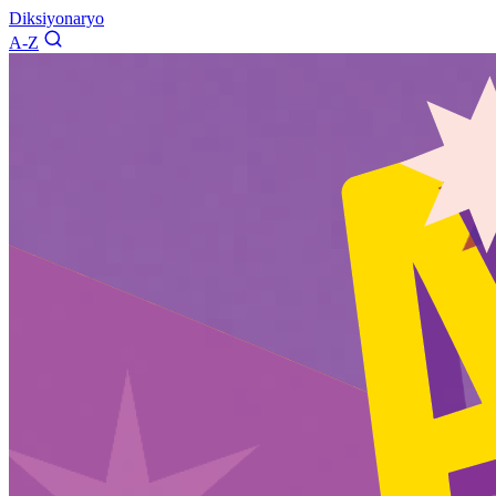
Diksiyonaryo
A-Z