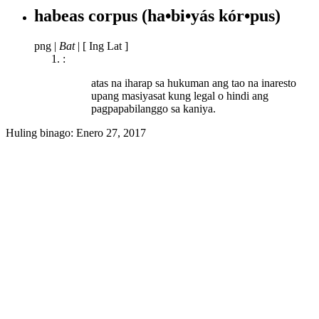
habeas corpus
(ha•bi•yás kór•pus)
png
|
Bat
|
[ Ing Lat ]
:
atas na iharap sa hukuman ang tao na inaresto
upang masiyasat kung legal o hindi ang
pagpapabilanggo sa kaniya.
Huling binago:
Enero 27, 2017