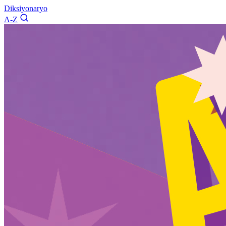
Diksiyonaryo
A-Z