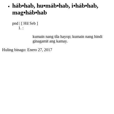
háb•hab, hu•máb•hab, i•háb•hab,
mag•háb•hab
pnd
|
[ Hil Seb ]
:
kumain nang tíla hayop; kumain nang hindi
ginagamit ang kamay.
Huling binago:
Enero 27, 2017