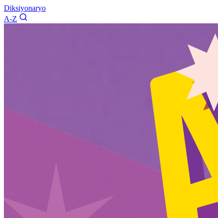
Diksiyonaryo
A-Z