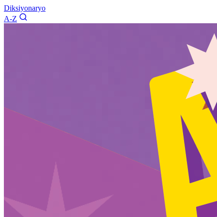
Diksiyonaryo
A-Z