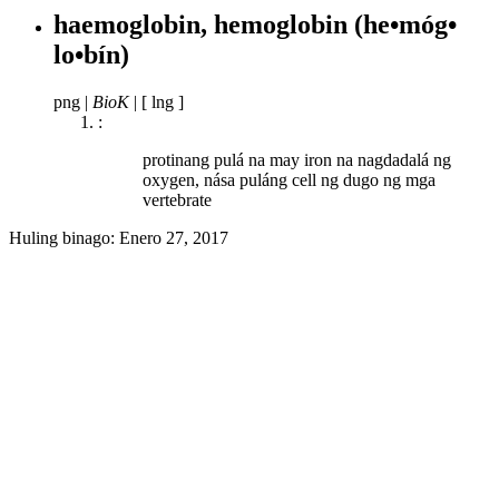
haemoglobin, hemoglobin
(he•móg•
lo•bín)
png
|
BioK
|
[ lng ]
:
protinang pulá na may iron na nagdadalá ng
oxygen, nása puláng cell ng dugo ng mga
vertebrate
Huling binago:
Enero 27, 2017