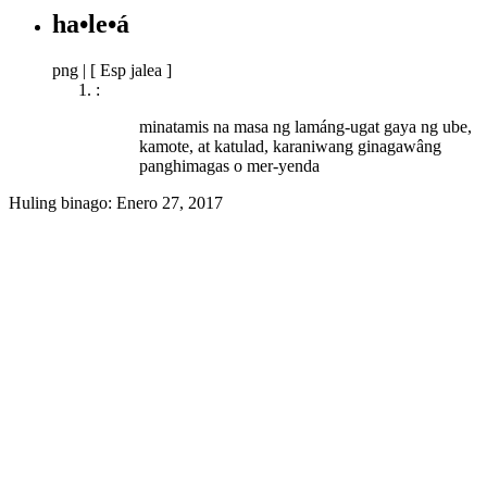
ha•le•á
png
|
[ Esp jalea ]
:
minatamis na masa ng lamáng-ugat gaya ng ube,
kamote, at katulad, karaniwang ginagawâng
panghimagas o mer-yenda
Huling binago:
Enero 27, 2017