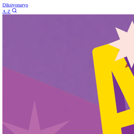
Diksiyonaryo
A-Z