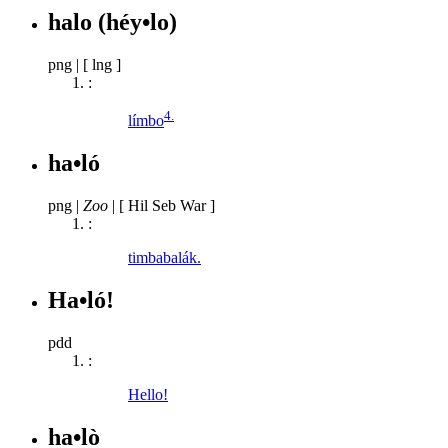
halo
(héy•lo)
png
|
[ lng ]
:
4.
límbo
ha•ló
png
|
Zoo
|
[ Hil Seb War ]
:
timbabalák.
Ha•ló!
pdd
:
Hello!
ha•lò