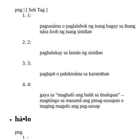
png
|
[ Seb Tag ]
1:
pagsasáma o paglalahok ng isang bagay sa ibang
nása loob ng isang sisidlan
2:
paghalukay sa lamán ng sisidlan
3:
paglapit o pakikisáma sa karamihan
4:
gaya sa “maghalò ang balát sa tinalupan” –
magtúngo sa masamâ ang pinag-uusapan o
maging magulo ang pag-uusap
há•lo
png
: