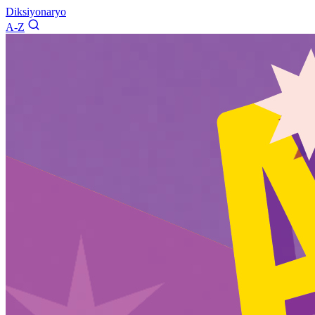
Diksiyonaryo
A-Z