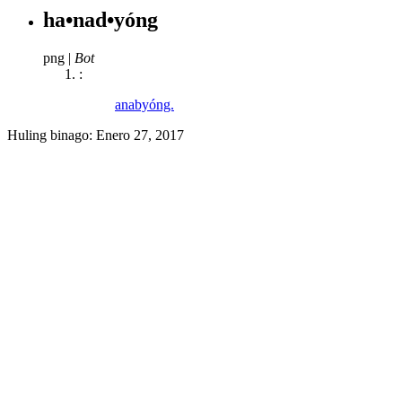
ha•nad•yóng
png
|
Bot
:
anabyóng.
Huling binago:
Enero 27, 2017