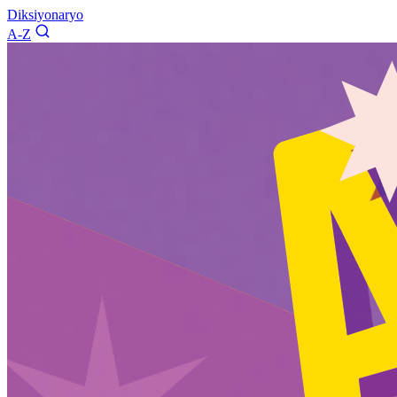
Diksiyonaryo
A-Z