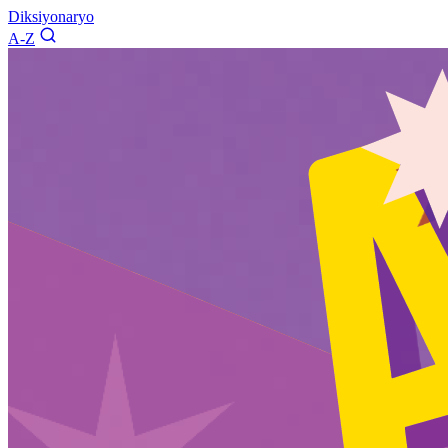
Diksiyonaryo
A-Z