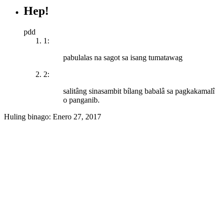
Hep!
pdd
1:
pabulalas na sagot sa isang tumatawag
2:
salitâng sinasambit bílang babalâ sa pagkakamalî
o panganib.
Huling binago:
Enero 27, 2017