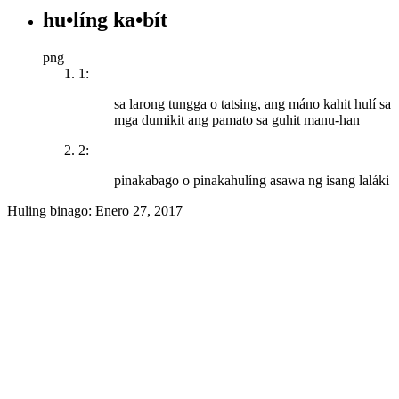
hu•líng ka•bít
png
1:
sa larong tungga o tatsing, ang máno kahit hulí sa
mga dumikit ang pamato sa guhit manu-han
2:
pinakabago o pinakahulíng asawa ng isang laláki
Huling binago:
Enero 27, 2017