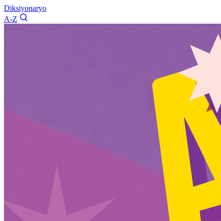
Diksiyonaryo
A-Z