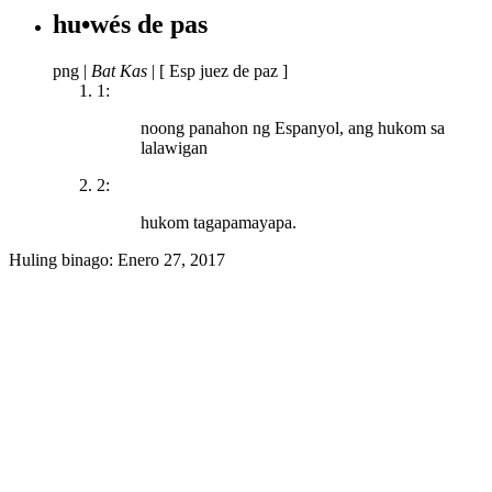
hu•wés de pas
png
|
Bat Kas
|
[ Esp juez de paz ]
1:
noong panahon ng Espanyol, ang hukom sa
lalawigan
2:
hukom tagapamayapa.
Huling binago:
Enero 27, 2017