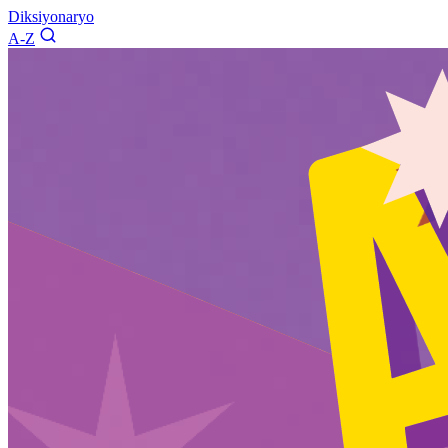
Diksiyonaryo
A-Z