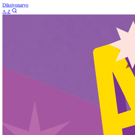
Diksiyonaryo
A-Z