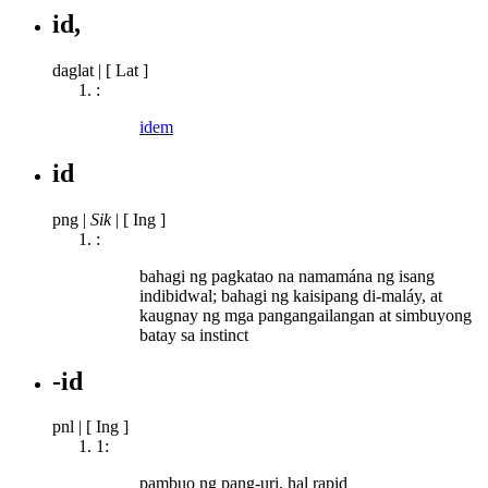
id,
daglat
|
[ Lat ]
:
idem
id
png
|
Sik
|
[ Ing ]
:
bahagi ng pagkatao na namamána ng isang
indibidwal; bahagi ng kaisipang di-maláy, at
kaugnay ng mga pangangailangan at simbuyong
batay sa instinct
-id
pnl
|
[ Ing ]
1:
pambuo ng pang-uri, hal rapid