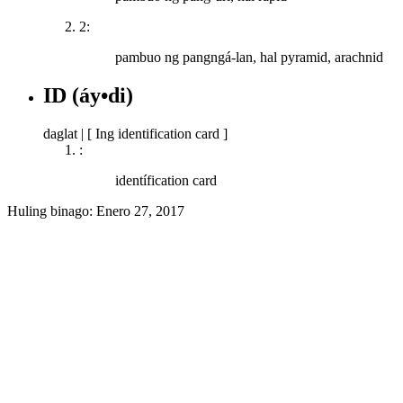
2:
pambuo ng pangngá-lan, hal pyramid, arachnid
ID
(áy•di)
daglat
|
[ Ing identification card ]
:
identífication card
Huling binago:
Enero 27, 2017