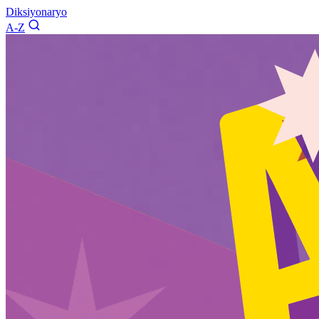
Diksiyonaryo
A-Z