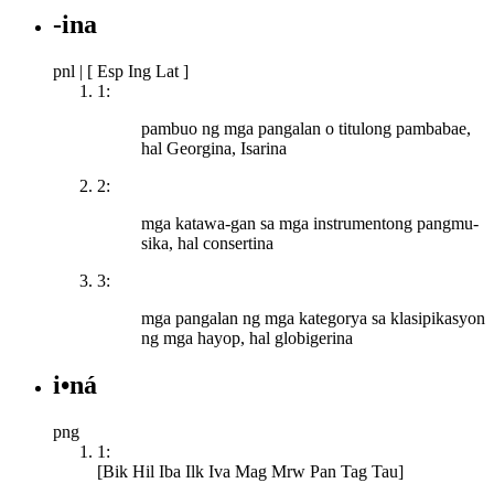
-ina
pnl
|
[ Esp Ing Lat ]
1:
pambuo ng mga pangalan o titulong pambabae,
hal Georgina, Isarina
2:
mga katawa-gan sa mga instrumentong pangmu-
sika, hal consertina
3:
mga pangalan ng mga kategorya sa klasipikasyon
ng mga hayop, hal globigerina
i•ná
png
1:
[Bik Hil Iba Ilk Iva Mag Mrw Pan Tag Tau]