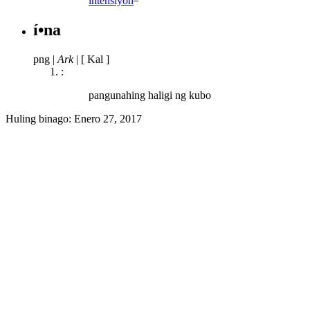
intensiyón
í•na
png
|
Ark
|
[ Kal ]
:
pangunahing haligi ng kubo
Huling binago:
Enero 27, 2017