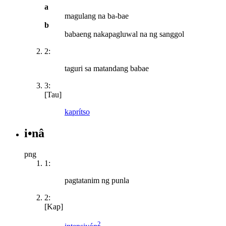
a
magulang na ba-bae
b
babaeng nakapagluwal na ng sanggol
2:
taguri sa matandang babae
3:
[Tau]
kaprítso
i•nâ
png
1:
pagtatanim ng punla
2:
[Kap]
2