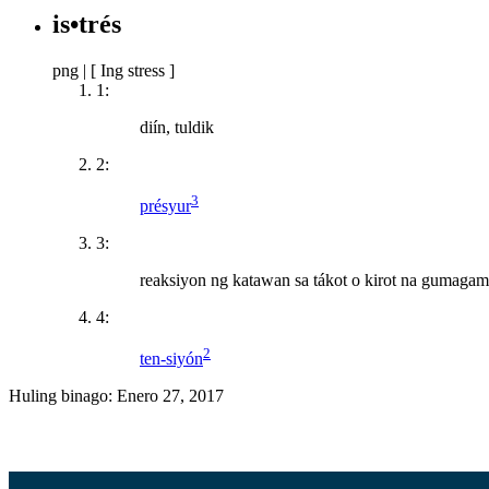
is•trés
png
|
[ Ing stress ]
1:
diín, tuldik
2:
3
présyur
3:
reaksiyon ng katawan sa tákot o kirot na gumaga
4:
2
ten-siyón
Huling binago:
Enero 27, 2017