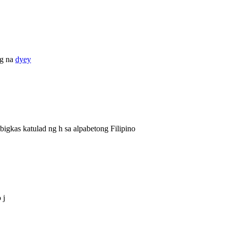
ag na
dyey
ibigkas katulad ng h sa alpabetong Filipino
 j