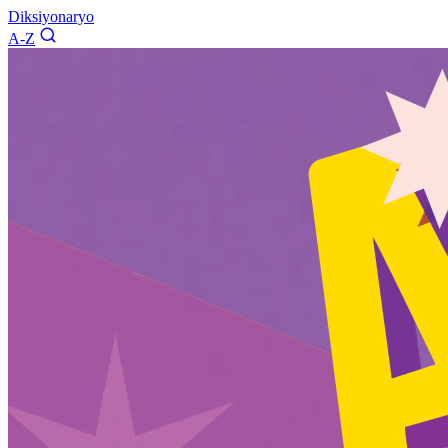
Diksiyonaryo
A-Z