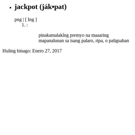
jackpot
(ják•pat)
png
|
[ Ing ]
:
pinakamalakíng premyo na maaaring
mapanalunan sa isang palaro, ripa, o paligsahan
Huling binago:
Enero 27, 2017