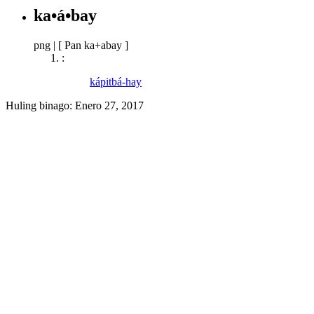
ka•á•bay
png
|
[ Pan ka+abay ]
:
kápitbá-hay
Huling binago:
Enero 27, 2017