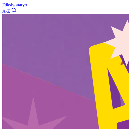
Diksiyonaryo
A-Z