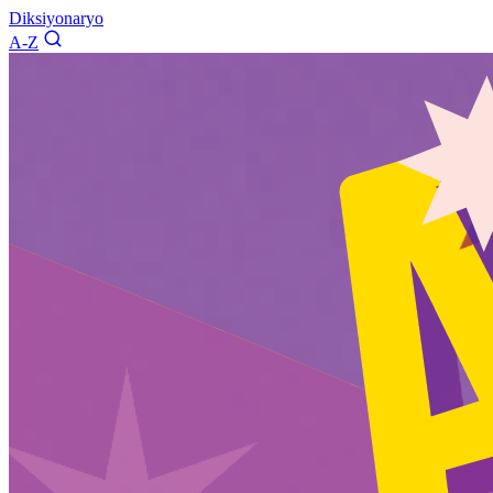
Diksiyonaryo
A-Z