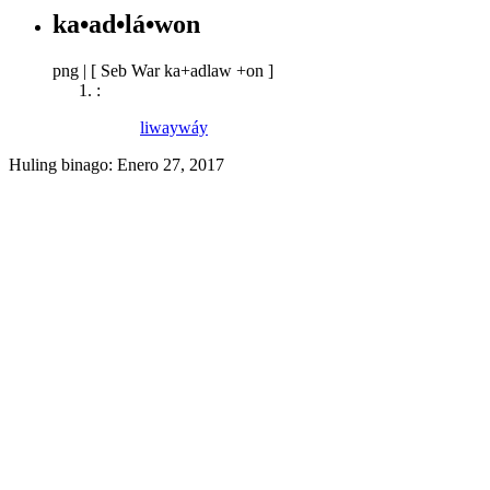
ka•ad•lá•won
png
|
[ Seb War ka+adlaw +on ]
:
liwaywáy
Huling binago:
Enero 27, 2017