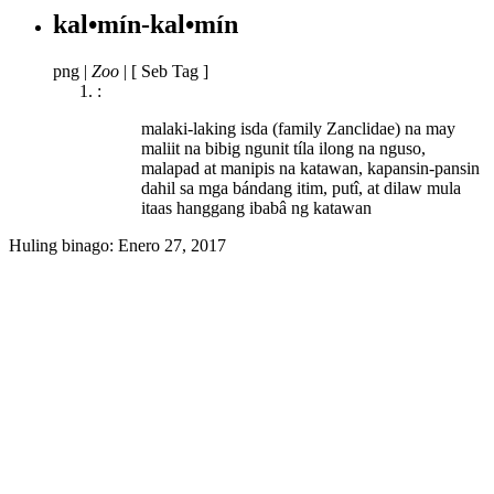
kal•mín-kal•mín
png
|
Zoo
|
[ Seb Tag ]
:
malaki-laking isda (family Zanclidae) na may
maliit na bibig ngunit tíla ilong na nguso,
malapad at manipis na katawan, kapansin-pansin
dahil sa mga bándang itim, putî, at dilaw mula
itaas hanggang ibabâ ng katawan
Huling binago:
Enero 27, 2017