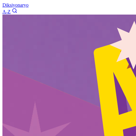
Diksiyonaryo
A-Z