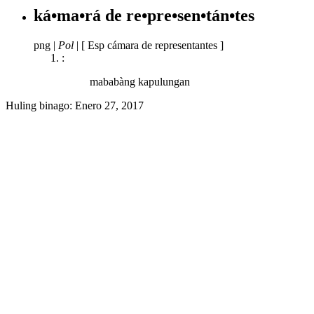
ká•ma•rá de re•pre•sen•tán•tes
png
|
Pol
|
[ Esp cámara de representantes ]
:
mababàng kapulungan
Huling binago:
Enero 27, 2017