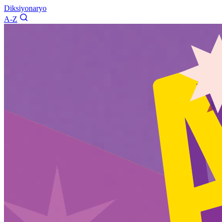
Diksiyonaryo
A-Z