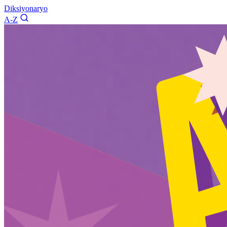
Diksiyonaryo
A-Z