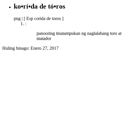
ko•rí•da de tó•ros
png
|
[ Esp corida de toros ]
:
panooring tinatampukan ng naglalabang toro at
matador
Huling binago:
Enero 27, 2017