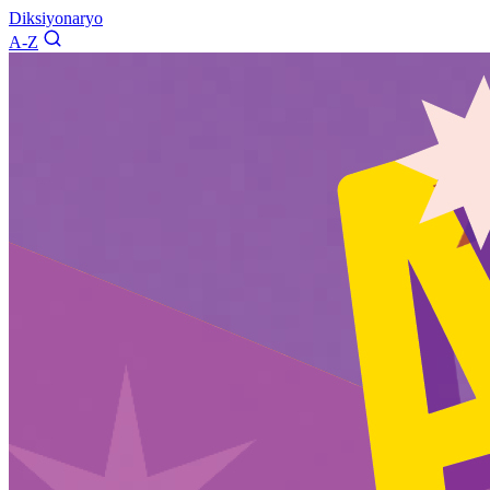
Diksiyonaryo
A-Z