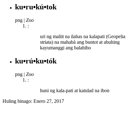
ku•ru•kú•tok
png
|
Zoo
:
uri ng maliit na ilahas na kalapati (Geopelia
striata) na mahabà ang buntot at abuhing
kayumanggi ang balahibo
ku•rú•ku•tók
png
|
Zoo
:
huni ng kala-pati at katulad na ibon
Huling binago:
Enero 27, 2017