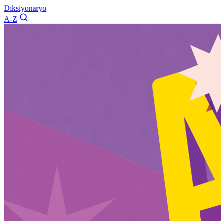
Diksiyonaryo
A-Z