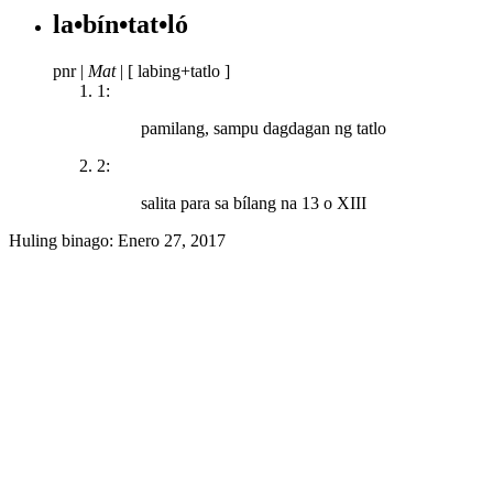
la•bín•tat•ló
pnr
|
Mat
|
[ labing+tatlo ]
1:
pamilang, sampu dagdagan ng tatlo
2:
salita para sa bílang na 13 o XIII
Huling binago:
Enero 27, 2017