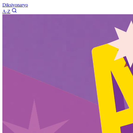
Diksiyonaryo
A-Z