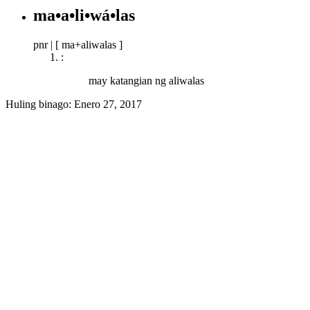
ma•a•li•wá•las
pnr
|
[ ma+aliwalas ]
:
may katangian ng aliwalas
Huling binago:
Enero 27, 2017