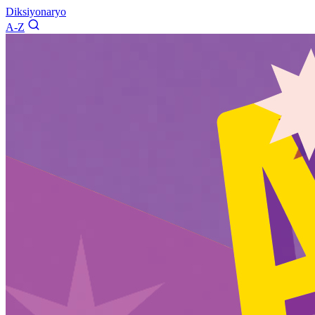
Diksiyonaryo
A-Z