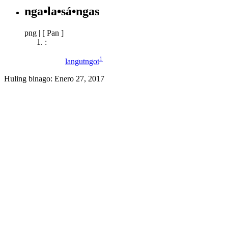
nga•la•sá•ngas
png
|
[ Pan ]
:
1
langutngot
Huling binago:
Enero 27, 2017