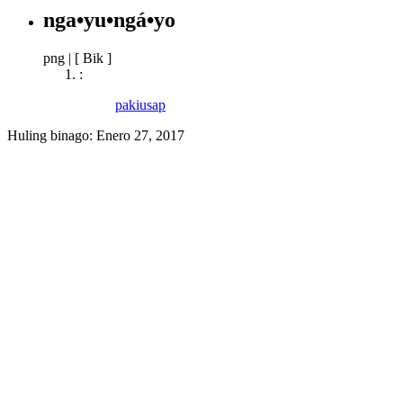
nga•yu•ngá•yo
png
|
[ Bik ]
:
pakiusap
Huling binago:
Enero 27, 2017