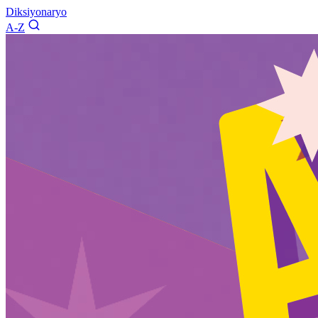
Diksiyonaryo
A-Z