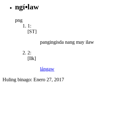
ngí•law
png
1:
[ST]
pangingisda nang may ilaw
2:
[Ilk]
lángaw
Huling binago:
Enero 27, 2017