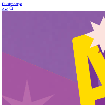
Diksiyonaryo
A-Z