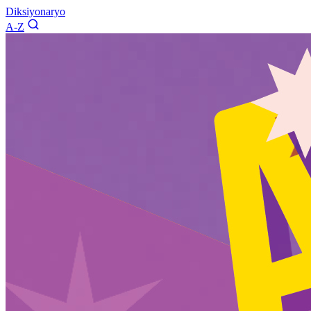
Diksiyonaryo
A-Z